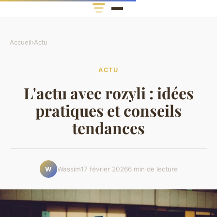
Accueil
›
Actu
ACTU
L'actu avec rozyli : idées
pratiques et conseils
tendances
Wassim
17 février 2026
6 min de lecture
W