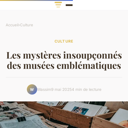
Accueil
›
Culture
CULTURE
Les mystères insoupçonnés
des musées emblématiques
Wassim
9 mai 2025
4 min de lecture
W