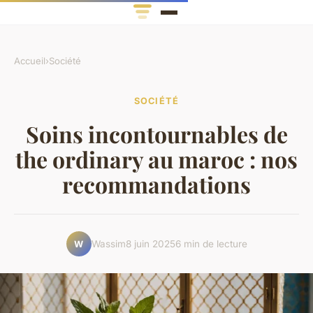
Accueil
›
Société
SOCIÉTÉ
Soins incontournables de
the ordinary au maroc : nos
recommandations
Wassim
8 juin 2025
6 min de lecture
W