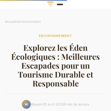
Accueil
›
Environnement
ENVIRONNEMENT
Explorez les Éden
Écologiques : Meilleures
Escapades pour un
Tourisme Durable et
Responsable
Wassim
25 avril 2025
6 min de lecture
W