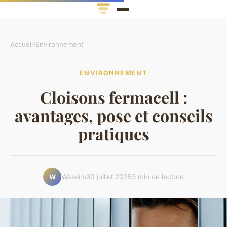
Accueil
›
Environnement
ENVIRONNEMENT
Cloisons fermacell :
avantages, pose et conseils
pratiques
Wassim
30 juillet 2025
3 min de lecture
W