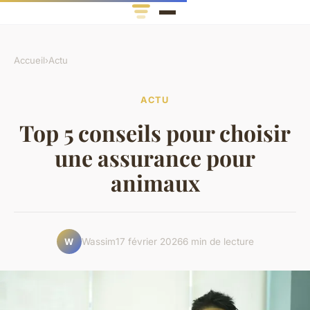
Accueil
›
Actu
ACTU
Top 5 conseils pour choisir
une assurance pour
animaux
Wassim
17 février 2026
6 min de lecture
W